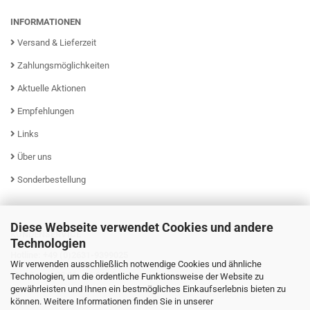
INFORMATIONEN
Versand & Lieferzeit
Zahlungsmöglichkeiten
Aktuelle Aktionen
Empfehlungen
Links
Über uns
Sonderbestellung
Diese Webseite verwendet Cookies und andere
KUNDENSERVICE
Technologien
Hotline: +49 (0)2631-9399025
Wir verwenden ausschließlich notwendige Cookies und ähnliche
Mo - Fr von 08:00 - 16:00 Uhr
Technologien, um die ordentliche Funktionsweise der Website zu
gewährleisten und Ihnen ein bestmögliches Einkaufserlebnis bieten zu
können. Weitere Informationen finden Sie in unserer