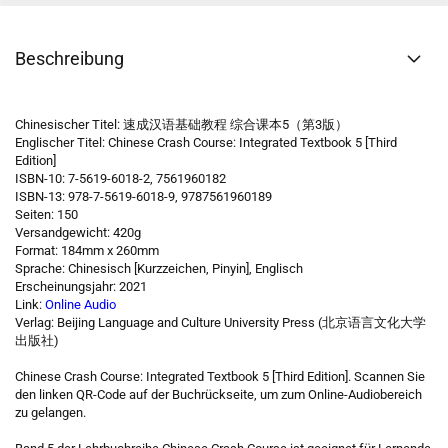
Beschreibung
Chinesischer Titel: 速成汉语基础教程 综合课本5（第3版）
Englischer Titel: Chinese Crash Course: Integrated Textbook 5 [Third
Edition]
ISBN-10: 7-5619-6018-2, 7561960182
ISBN-13: 978-7-5619-6018-9, 9787561960189
Seiten: 150
Versandgewicht: 420g
Format: 184mm x 260mm
Sprache: Chinesisch [Kurzzeichen, Pinyin], Englisch
Erscheinungsjahr: 2021
Link:
Online Audio
Verlag: Beijing Language and Culture University Press (北京语言文化大学
出版社)
Chinese Crash Course: Integrated Textbook 5 [Third Edition]. Scannen Sie
den linken QR-Code auf der Buchrückseite, um zum Online-Audiobereich
zu gelangen.