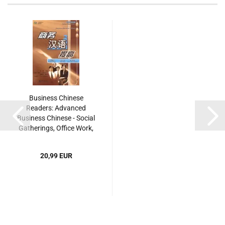
Business Chinese
Readers: Advanced
Business Chinese - Social
Gatherings, Office Work,
Day-To-Day Operations
[mit MP3-CD]. ISBN:
20,99 EUR
9787301090398