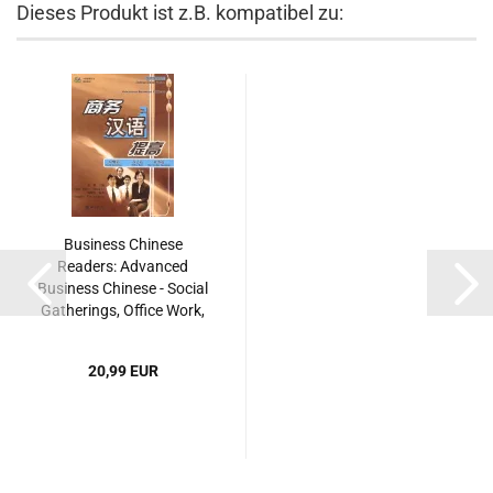
Dieses Produkt ist z.B. kompatibel zu:
Business Chinese
Readers: Advanced
Business Chinese - Social
Gatherings, Office Work,
Day-To-Day Operations
[mit MP3-CD]. ISBN:
20,99 EUR
9787301090398