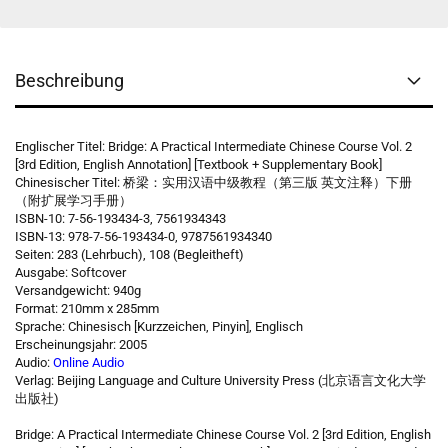
Beschreibung
Englischer Titel: Bridge: A Practical Intermediate Chinese Course Vol. 2
[3rd Edition, English Annotation] [Textbook + Supplementary Book]
Chinesischer Titel: 桥梁：实用汉语中级教程（第三版 英文注释）下册
（附扩展学习手册）
ISBN-10: 7-56-193434-3, 7561934343
ISBN-13: 978-7-56-193434-0, 9787561934340
Seiten: 283 (Lehrbuch), 108 (Begleitheft)
Ausgabe: Softcover
Versandgewicht: 940g
Format: 210mm x 285mm
Sprache: Chinesisch [Kurzzeichen, Pinyin], Englisch
Erscheinungsjahr: 2005
Audio:
Online Audio
Verlag: Beijing Language and Culture University Press (北京语言文化大学
出版社)
Bridge: A Practical Intermediate Chinese Course Vol. 2 [3rd Edition, English