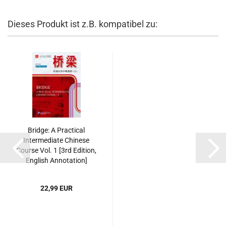
Dieses Produkt ist z.B. kompatibel zu:
Bridge: A Practical
Intermediate Chinese
Course Vol. 1 [3rd Edition,
English Annotation]
[Textbook +
Supplementary Book +
22,99 EUR
MP3-CD]. ISBN:
9787561933756