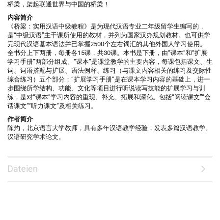
桥梁，架起联通世界与中国的桥梁！
内容简介
《桥梁：实用汉语中级教程》是为现代汉语专业二年级留学生编写的，
是“中级汉语”主干课所使用的教材，并列为国家汉办规划教材。也可供学
完现代汉语基本语法并已掌握2500个左右词汇的其他外国人学习使用。
全书分上下两册，每册各15课，共30课。本书是下册，由“课本”和“扩展
学习手册”两部分组成。“课本”是课堂教学的主要内容，每课包括课文、生
词、词语搭配与扩展、语法例释、练习（与课文内容相关的练习及交际性
综合练习）五个部分；“扩展学习手册”是在课本学习内容的基础上，进一
步围绕所学结构、功能、文化等项目进行听说读写技能的扩展学习与训
练，是对“课本”学习内容的重现、补充、拓展和深化。包括“阅读课文”“会
话课文”“听力课文”及相关练习。
作者简介
陈灼，北京语言大学教师，具有多年汉语教学经验，发表多篇汉语教学、
汉语研究学术论文。
Dateien