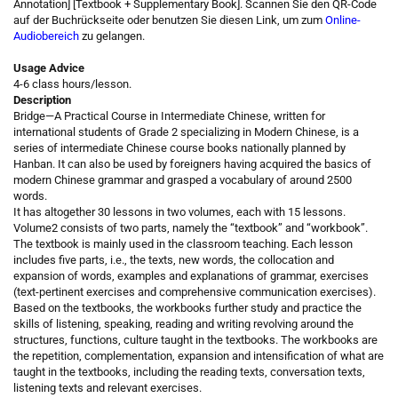
Annotation] [Textbook + Supplementary Book].
Scannen Sie den QR-Code
auf der Buchrückseite oder benutzen Sie diesen Link, um zum
Online-
Audiobereich
zu gelangen.
Usage Advice
4-6 class hours/lesson.
Description
Bridge—A Practical Course in Intermediate Chinese, written for
international students of Grade 2 specializing in Modern Chinese, is a
series of intermediate Chinese course books nationally planned by
Hanban. It can also be used by foreigners having acquired the basics of
modern Chinese grammar and grasped a vocabulary of around 2500
words.
It has altogether 30 lessons in two volumes, each with 15 lessons.
Volume2 consists of two parts, namely the “textbook” and “workbook”.
The textbook is mainly used in the classroom teaching. Each lesson
includes five parts, i.e., the texts, new words, the collocation and
expansion of words, examples and explanations of grammar, exercises
(text-pertinent exercises and comprehensive communication exercises).
Based on the textbooks, the workbooks further study and practice the
skills of listening, speaking, reading and writing revolving around the
structures, functions, culture taught in the textbooks. The workbooks are
the repetition, complementation, expansion and intensification of what are
taught in the textbooks, including the reading texts, conversation texts,
listening texts and relevant exercises.