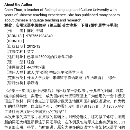
About the Author
Chen Zhuo, a teacher of Beijing Language and Culture University with
years of Chinese teaching experience. She has published many papers
about Chinese language teaching and research.
桥梁：实用汉语中级教程（第三版 英文注释）下册 (附扩展学习手册)
【作 者】陈灼 主编
【ISBN 13 】9787561934340
【ISBN 10 】
【出版日期】2012-12
【注释文种】英文
【适用对象】已掌握2500词的汉语学习者
【课 型】综合
【使用建议】4-6学时/课
【适用人群】成人(学汉语)|中级水平汉语学习者
【范围分类】外国人学汉语 - 来华留学汉语教材（学历教育） - 综合
【语种分类】学汉语
《桥梁——实用汉语中级教程》自出版第一版以来，十几年的时间，以其
编排的科学性、实用性，成为国内对外汉语课堂上广为使用的一套中级汉
语主干教材，同时也走进了新疆少数民族地区和国外的汉语课堂。作为我
社的精品教材，自出版至今，《桥梁》发行量已逾18万套，为18万人搭起
了通往高级汉语和中国文化的“桥梁”！
本次出版的第三版，在原版的基础上，对部分选文、练习做了修订，按照
新的词汇大纲重新标注了词汇等级，在体例及包装形式上也有所变化，力
争更加实用、科学、与时俱进。愿它为更多的汉语学习者架起汉语学习的