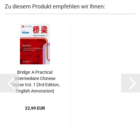
Zu diesem Produkt empfehlen wir Ihnen:
Bridge: A Practical
Intermediate Chinese
Course Vol. 1 [3rd Edition,
English Annotation]
[Textbook +
Supplementary Book +
22,99 EUR
MP3-CD]. ISBN:
9787561933756