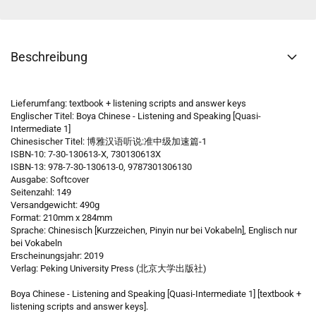
Beschreibung
Lieferumfang: textbook + listening scripts and answer keys
Englischer Titel: Boya Chinese - Listening and Speaking [Quasi-
Intermediate 1]
Chinesischer Titel: 博雅汉语听说:准中级加速篇-1
ISBN-10: 7-30-130613-X, 730130613X
ISBN-13: 978-7-30-130613-0, 9787301306130
Ausgabe: Softcover
Seitenzahl: 149
Versandgewicht: 490g
Format: 210mm x 284mm
Sprache: Chinesisch [Kurzzeichen, Pinyin nur bei Vokabeln], Englisch nur
bei Vokabeln
Erscheinungsjahr: 2019
Verlag: Peking University Press (北京大学出版社)
Boya Chinese - Listening and Speaking [Quasi-Intermediate 1] [textbook +
listening scripts and answer keys].