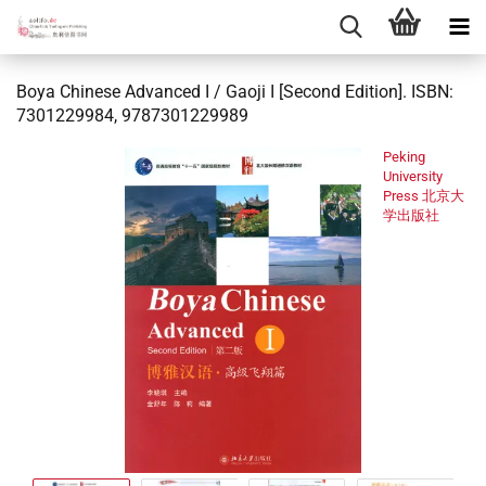
Boya Chinese Advanced I / Gaoji I [Second Edition]. ISBN:
7301229984, 9787301229989
Peking
University
Press 北京大
学出版社