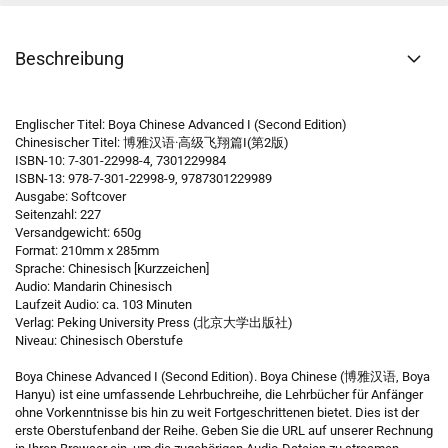
Beschreibung
Englischer Titel: Boya Chinese Advanced I (Second Edition)
Chinesischer Titel: 博雅汉语·高级飞翔篇I(第2版)
ISBN-10: 7-301-22998-4, 7301229984
ISBN-13: 978-7-301-22998-9, 9787301229989
Ausgabe: Softcover
Seitenzahl: 227
Versandgewicht: 650g
Format: 210mm x 285mm
Sprache: Chinesisch [Kurzzeichen]
Audio: Mandarin Chinesisch
Laufzeit Audio: ca. 103 Minuten
Verlag: Peking University Press (北京大学出版社)
Niveau: Chinesisch Oberstufe
Boya Chinese Advanced I (Second Edition). Boya Chinese (博雅汉语, Boya
Hanyu) ist eine umfassende Lehrbuchreihe, die Lehrbücher für Anfänger
ohne Vorkenntnisse bis hin zu weit Fortgeschrittenen bietet. Dies ist der
erste Oberstufenband der Reihe. Geben Sie die URL auf unserer Rechnung