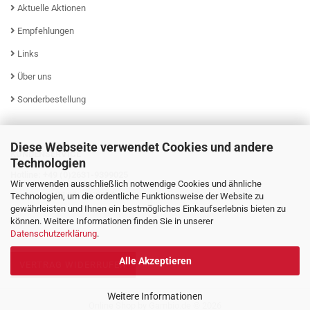
Aktuelle Aktionen
Empfehlungen
Links
Über uns
Sonderbestellung
Diese Webseite verwendet Cookies und andere
KUNDENSERVICE
Technologien
Hotline: +49 (0)2631-9399025
Wir verwenden ausschließlich notwendige Cookies und ähnliche
Mo - Fr von 08:00 - 16:00 Uhr
Technologien, um die ordentliche Funktionsweise der Website zu
gewährleisten und Ihnen ein bestmögliches Einkaufserlebnis bieten zu
können. Weitere Informationen finden Sie in unserer
Datenschutzerklärung
.
Alle Akzeptieren
VERTRAG WIDERRUFEN
Weitere Informationen
Online Shop
by Gambio.de © 2026