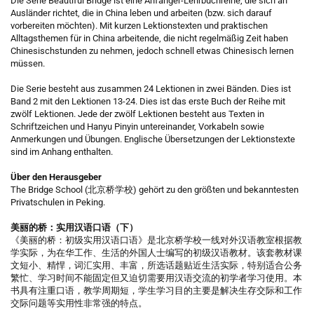
Die Serie Beautiful Bridge ist eine Anfänger-Lehrbuchreihe, die sich an
Ausländer richtet, die in China leben und arbeiten (bzw. sich darauf
vorbereiten möchten). Mit kurzen Lektionstexten und praktischen
Alltagsthemen für in China arbeitende, die nicht regelmäßig Zeit haben
Chinesischstunden zu nehmen, jedoch schnell etwas Chinesisch lernen
müssen.
Die Serie besteht aus zusammen 24 Lektionen in zwei Bänden. Dies ist
Band 2 mit den Lektionen 13-24. Dies ist das erste Buch der Reihe mit
zwölf Lektionen. Jede der zwölf Lektionen besteht aus Texten in
Schriftzeichen und Hanyu Pinyin untereinander, Vorkabeln sowie
Anmerkungen und Übungen. Englische Übersetzungen der Lektionstexte
sind im Anhang enthalten.
Über den Herausgeber
The Bridge School (北京桥学校) gehört zu den größten und bekanntesten
Privatschulen in Peking.
美丽的桥：实用汉语口语（下）
《美丽的桥：初级实用汉语口语》是北京桥学校一线对外汉语教室根据教
学实际，为在华工作、生活的外国人士编写的初级汉语教材。该套教材课
文短小、精悍，词汇实用、丰富，所选话题贴近生活实际，特别适合公务
繁忙、学习时间不能固定但又迫切需要用汉语交流的初学者学习使用。本
书具有注重口语，教学周期短，学生学习目的主要是解决生存交际和工作
交际问题等实用性非常强的特点。