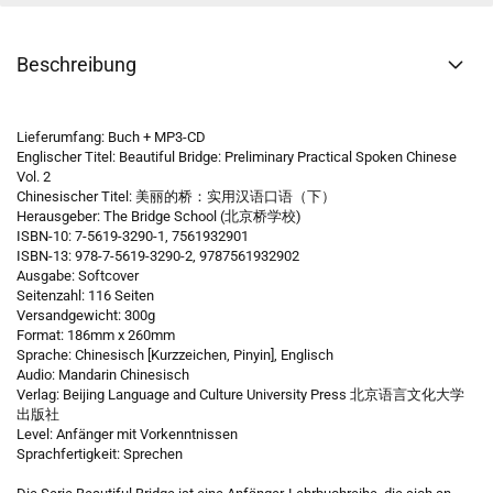
Beschreibung
Lieferumfang: Buch + MP3-CD
Englischer Titel: Beautiful Bridge: Preliminary Practical Spoken Chinese
Vol. 2
Chinesischer Titel: 美丽的桥：实用汉语口语（下）
Herausgeber: The Bridge School (北京桥学校)
ISBN-10: 7-5619-3290-1, 7561932901
ISBN-13: 978-7-5619-3290-2, 9787561932902
Ausgabe: Softcover
Seitenzahl: 116 Seiten
Versandgewicht: 300g
Format: 186mm x 260mm
Sprache: Chinesisch [Kurzzeichen, Pinyin], Englisch
Audio: Mandarin Chinesisch
Verlag: Beijing Language and Culture University Press 北京语言文化大学
出版社
Level: Anfänger mit Vorkenntnissen
Sprachfertigkeit: Sprechen