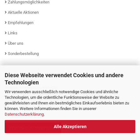
Zahlungsmöglichkeiten
Aktuelle Aktionen
Empfehlungen
Links
Über uns
Sonderbestellung
Diese Webseite verwendet Cookies und andere
KUNDENSERVICE
Technologien
Hotline: +49 (0)2631-9399025
Wir verwenden ausschließlich notwendige Cookies und ähnliche
Mo - Fr von 08:00 - 16:00 Uhr
Technologien, um die ordentliche Funktionsweise der Website zu
gewährleisten und Ihnen ein bestmögliches Einkaufserlebnis bieten zu
können. Weitere Informationen finden Sie in unserer
Datenschutzerklärung
.
Alle Akzeptieren
VERTRAG WIDERRUFEN