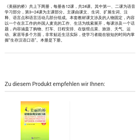
《美丽的桥》共上下两册，每册各12课，共24课。其中第一、二课为语音
学习部分，第3~24课为主课部分。主课由课文、生词、扩展生词、注
释、语言点和语言活动几部分组成。本套教材课文涉及的人物固定，内容
以一个在京工作的外国人麦克的工作、生活为线索展开，每课涉及一个话
题，内容涵盖了购物、打车、日程安排、在饭馆点菜、旅游、天气、运
动、家居等多个方面，非常贴近生活实际，使学习者能在较短的时间内掌
握“生存汉语口语”。本册是下册。
Zu diesem Produkt empfehlen wir Ihnen: