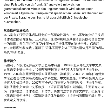
und im Sprachunterricht systematisch vorgestellt werden. Es wird anhand
einer Fallstudie von „当“ und „在“ analysiert, mit welchen
grammatikalischen Mitteln das Register erstellt wird. Dieses Buch
kombiniert allgemeine Prinzipien mit spezifischen Fällen und Theorien mit
der Praxis. Sprache des Buchs ist ausschließlich Chinesische
Kurzzeichen.
汉语语体语法概论
本书是有关汉语语体语法研究的一部概论性著作。全书系统地介绍了汉语
语体语法的研究缘起、三分系统、原理和机制及其在语言实践与语言教学
中的应用，并以“当”和“在”为个案分析了语体实现的语法手段。点面结
合，兼顾理论和实践，阐释了“语体不同于文体”“不同的语体是不同的语法
系统”等新命题。
作者简介
冯胜利，77级北京师范大学历史系本科生，1982年北京师范大学中文系
古汉语专业硕士毕业，1995年获美国宾夕法尼亚大学语言学博士学位。
1994—2003年任堪萨斯大学东亚系助教、副教授。2003—2010年任哈佛大
学东亚语言与文明系汉语应用学科教授、中文部主任。2005年受聘为北京
语言大学长江学者。2007年至今任北京语言大学特聘教授、博士生导师。
现任香港中文大学中文系教授、《语言暨语言学》副编辑。主要研究方向
为：韵律语法、语体语法、训诂学、历史句法学和韵律文体学。出版专著
《汉语韵律句法学》《汉语韵律诗体学论稿》《汉语书面用语初编》等，
发表论文百余篇。