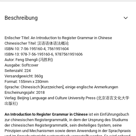
Beschreibung
Enlischer Titel: An Introduction to Register Grammar in Chinese
Chinesischer Titel: 汉语语体语法概论
ISBN-10: 7-56-195160-4, 7561951604
ISBN-13: 978-7-56-195160-6, 9787561951606
Autor: Feng Shengli (冯胜利)
Ausgabe: Softcover
Seitenzahl: 224
Versandgewicht: 360g
Format: 155mm x 230mm
Sprache: Chinesisch [Kurzzeichen], einige englische Anmerkungen
Erscheinungsjahr: 2018
Verlag: Beijing Language and Culture University Press (北京语言文化大学
出版社)
An Introduction to Register Grammar in Chinese
ist ein Einführungsbuch
zur chinesischen Registergrammatik, in dem der Ursprung des Studiums
der chinesischen Registergrammatik, sein dreiteiliges System, seine
Prinzipien und Mechanismen sowie deren Anwendung in der Sprachpraxis