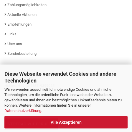
Zahlungsmöglichkeiten
Aktuelle Aktionen
Empfehlungen
Links
Über uns
Sonderbestellung
Diese Webseite verwendet Cookies und andere
KUNDENSERVICE
Technologien
Hotline: +49 (0)2631-9399025
Wir verwenden ausschließlich notwendige Cookies und ähnliche
Mo - Fr von 08:00 - 16:00 Uhr
Technologien, um die ordentliche Funktionsweise der Website zu
gewährleisten und Ihnen ein bestmögliches Einkaufserlebnis bieten zu
können. Weitere Informationen finden Sie in unserer
Datenschutzerklärung
.
Alle Akzeptieren
VERTRAG WIDERRUFEN