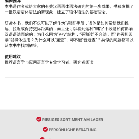
编辑推荐
本书是作者献给大家的有关汉语语体语法研究的第一步成果。书稿发掘了
一批汉语语体语法的新现象，建立了语体语法的基础理论。
研读本书，我们不仅可以了解作为“调距”手段，语体是如何帮助我们推
远、拉近或保持交际距离的，而且还可以看到这种“调距”手段是如何影响
汉语语法面貌的：为什么同为“V+V”结构，“买和读”不合法，而“购买和阅
读”就得体适用？为什么可以“遍查”，却不能“普遍查”？类似的问题都可以
从本书中找到解答。
使用建议
推荐语言学与应用语言学专业学习者、研究者阅读
RIESIGES SORTIMENT AM LAGER
PERSÖNLICHE BERATUNG