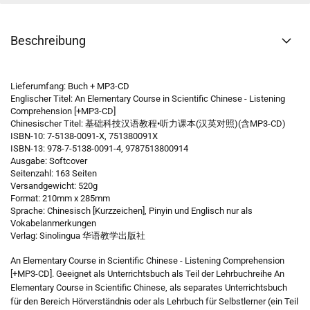
Beschreibung
Lieferumfang: Buch + MP3-CD
Englischer Titel: An Elementary Course in Scientific Chinese - Listening
Comprehension [+MP3-CD]
Chinesischer Titel: 基础科技汉语教程•听力课本(汉英对照)(含MP3-CD)
ISBN-10: 7-5138-0091-X, 751380091X
ISBN-13: 978-7-5138-0091-4, 9787513800914
Ausgabe: Softcover
Seitenzahl: 163 Seiten
Versandgewicht: 520g
Format: 210mm x 285mm
Sprache: Chinesisch [Kurzzeichen], Pinyin und Englisch nur als
Vokabelanmerkungen
Verlag: Sinolingua 华语教学出版社
An Elementary Course in Scientific Chinese - Listening Comprehension
[+MP3-CD]. Geeignet als Unterrichtsbuch als Teil der Lehrbuchreihe
An
Elementary Course in Scientific Chinese, als separates Unterrichtsbuch
für den Bereich Hörverständnis oder als Lehrbuch für Selbstlerner (ein Teil