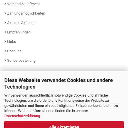
Versand & Lieferzeit
Zahlungsmöglichkeiten
Aktuelle Aktionen
Empfehlungen
Links
Über uns
Sonderbestellung
Diese Webseite verwendet Cookies und andere
KUNDENSERVICE
Technologien
Hotline: +49 (0)2631-9399025
Wir verwenden ausschließlich notwendige Cookies und ähnliche
Mo - Fr von 08:00 - 16:00 Uhr
Technologien, um die ordentliche Funktionsweise der Website zu
gewährleisten und Ihnen ein bestmögliches Einkaufserlebnis bieten zu
können. Weitere Informationen finden Sie in unserer
Datenschutzerklärung
.
Alle Akzeptieren