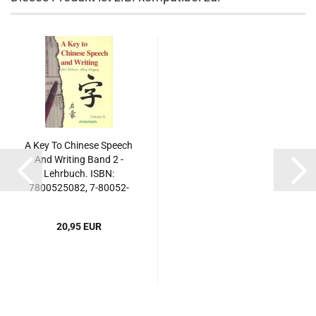
A Key To Chinese Speech
And Writing Band 2 -
Lehrbuch. ISBN:
7800525082, 7-80052-
508-2, 9787800525087,
978-7-80052-508-7
20,95 EUR