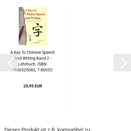
A Key To Chinese Speech
And Writing Band 2 -
Lehrbuch. ISBN:
7800525082, 7-80052-
508-2, 9787800525087,
978-7-80052-508-7
20,95 EUR
Dieses Produkt ist z.B. kompatibel zu: