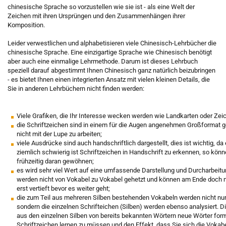
chinesische Sprache so vorzustellen wie sie ist - als eine Welt der
Zeichen mit ihren Ursprüngen und den Zusammenhängen ihrer
Komposition.
Leider verwestlichen und alphabetisieren viele Chinesisch-Lehrbücher die
chinesische Sprache. Eine einzigartige Sprache wie Chinesisch benötigt
aber auch eine einmalige Lehrmethode. Darum ist dieses Lehrbuch
speziell darauf abgestimmt Ihnen Chinesisch ganz natürlich beizubringen
- es bietet Ihnen einen integrierten Ansatz mit vielen kleinen Details, die
Sie in anderen Lehrbüchern nicht finden werden:
Viele Grafiken, die Ihr Interesse wecken werden wie Landkarten oder Zei
die Schriftzeichen sind in einem für die Augen angenehmen Großformat ge
nicht mit der Lupe zu arbeiten;
viele Ausdrücke sind auch handschriftlich dargestellt, dies ist wichtig, d
ziemlich schwierig ist Schriftzeichen in Handschrift zu erkennen, so kön
frühzeitig daran gewöhnen;
es wird sehr viel Wert auf eine umfassende Darstellung und Durcharbeitun
werden nicht von Vokabel zu Vokabel gehetzt und können am Ende doch ni
erst vertieft bevor es weiter geht;
die zum Teil aus mehreren Silben bestehenden Vokabeln werden nicht nur 
sondern die einzelnen Schrifteichen (Silben) werden ebenso analysiert. Di
aus den einzelnen Silben von bereits bekannten Wörtern neue Wörter for
Schriftzeichen lernen zu müssen und den Effekt, dass Sie sich die Vokab