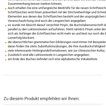
Zusammenhang besser merken können;
Auch erhalten Sie eine umfangreiche Merkhilfe für die neuen Schriftzeich
Schriftzeichen wird Ihnen präsentiert mit der Strichreihenfolge und Schre
Elementen aus denen das Schriftzeichen besteht und der ursprünglichen 
Veranschaulichung sind auch die Langzeichen angegeben;
es wurde mit Absicht darauf verzichtet Pinyin, die Buchstabenumschrift d
parallel zu den Lektionstexten aufzuführen. Steht nämlich Pinyin unter de
sich als Anfänger die Schriftzeichen nicht mehr an und liest nur noch di
Lernerfolg blockiert;
die übersichtlichen grammatischen Erklärungen sind immer mit Beispielen
daran finden Sie stets Substitutionsübungen, die Ihre Ausdrucksfähigkeit
viele interessante Hintergrundinformationen, wie zur chinesischen Kultur
Zusätzlich sind alle Lektionstexte in Langzeichen angegeben;
am Ende des Buches befindet sich eine alphabetische Vokabelliste.
Zu diesem Produkt empfehlen wir Ihnen: