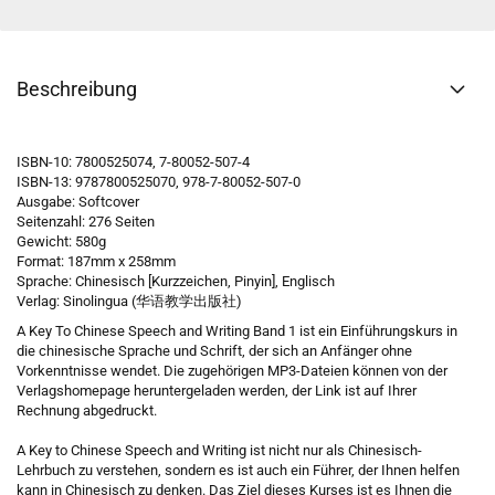
Beschreibung
ISBN-10: 7800525074, 7-80052-507-4
ISBN-13: 9787800525070, 978-7-80052-507-0
Ausgabe: Softcover
Seitenzahl: 276 Seiten
Gewicht: 580g
Format: 187mm x 258mm
Sprache: Chinesisch [Kurzzeichen, Pinyin], Englisch
Verlag: Sinolingua (华语教学出版社)
A Key To Chinese Speech and Writing Band 1 ist ein Einführungskurs in
die chinesische Sprache und Schrift, der sich an Anfänger ohne
Vorkenntnisse wendet. Die zugehörigen MP3-Dateien können von der
Verlagshomepage heruntergeladen werden, der Link ist auf Ihrer
Rechnung abgedruckt.
A Key to Chinese Speech and Writing ist nicht nur als Chinesisch-
Lehrbuch zu verstehen, sondern es ist auch ein Führer, der Ihnen helfen
kann in Chinesisch zu denken. Das Ziel dieses Kurses ist es Ihnen die