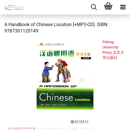
A Handbook of Chinese Locution [+MP3-CD]. ISBN:
9787301120149
Peking
University
Press 北京大
学出版社