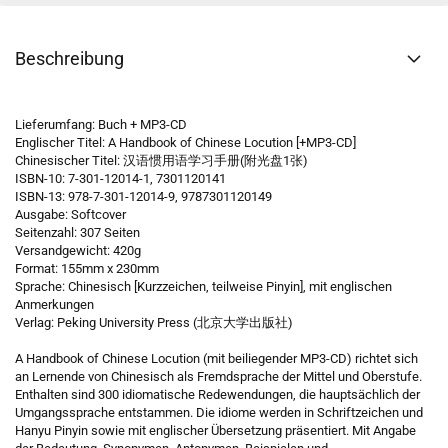
Beschreibung
Lieferumfang: Buch + MP3-CD
Englischer Titel: A Handbook of Chinese Locution [+MP3-CD]
Chinesischer Titel: 汉语惯用语学习手册(附光盘1张)
ISBN-10: 7-301-12014-1, 7301120141
ISBN-13: 978-7-301-12014-9, 9787301120149
Ausgabe: Softcover
Seitenzahl: 307 Seiten
Versandgewicht: 420g
Format: 155mm x 230mm
Sprache: Chinesisch [Kurzzeichen, teilweise Pinyin], mit englischen
Anmerkungen
Verlag: Peking University Press (北京大学出版社)
A Handbook of Chinese Locution (mit beiliegender MP3-CD) richtet sich
an Lernende von Chinesisch als Fremdsprache der Mittel und Oberstufe.
Enthalten sind 300 idiomatische Redewendungen, die hauptsächlich der
Umgangssprache entstammen. Die idiome werden in Schriftzeichen und
Hanyu Pinyin sowie mit englischer Übersetzung präsentiert. Mit Angabe