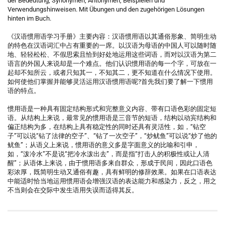
der Bedeutung, Synonymen, Antonymen, Beispielen und
Verwendungshinweisen. Mit Übungen und den zugehörigen Lösungen
hinten im Buch.
《汉语惯用语学习手册》主要内容：汉语惯用语以其通俗形象、简明生动
的特色在汉语词汇中占有重要的一席。以汉语为母语的中国人可以随时随
地、轻轻松松、不假思索且恰到好处地运用这些词语，而对以汉语为第二
语言的外国人来说却是一个难点。他们认识惯用语的每一个字，可放在一
起却不知所云，或者只知其一，不知其二，更不知道在什么情况下使用。
如何使他们掌握并能够灵活运用汉语惯用语呢?首先我们要了解一下惯用
语的特点。
惯用语是一种具有固定结构形式和完整意义内容、带有口语色彩的固定短
语。从结构上来说，最常见的惯用语是三音节的短语，结构以动宾结构和
偏正结构为多，在结构上具有稳定性的同时还具有灵活性，如，“钻空
子”可以说“钻了法律的空子”、“钻了一次空子”，“炒鱿鱼”可以说“炒了他的
鱿鱼”；从语义上来说，惯用语的意义多是字面意义的比喻和引申，
如，“泼冷水’’不是说“把冷水泼出去”，而是指“打击人的积极性或让人清
醒”；从语体上来说，由于惯用语多来自群众，形成于民间，因此口语色
彩浓厚，既简明生动又通俗有趣，具有鲜明的修辞效果。如果在口语表达
中能适时恰当地运用惯用语会增强汉语的表达能力和感染力，反之，用之
不当则会在交际中发生语用失误而适得其反。